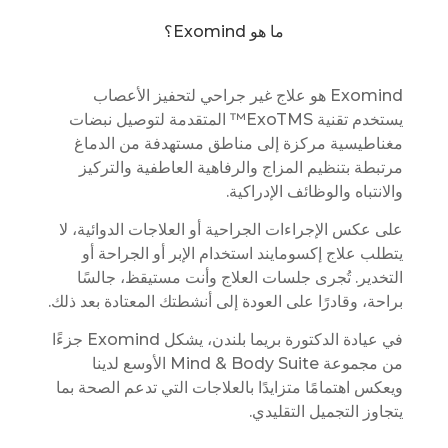
ما هو Exomind؟
Exomind هو علاج غير جراحي لتحفيز الأعصاب
يستخدم تقنية ExoTMS™ المتقدمة لتوصيل نبضات
مغناطيسية مركزة إلى مناطق مستهدفة من الدماغ
مرتبطة بتنظيم المزاج والرفاهية العاطفية والتركيز
والانتباه والوظائف الإدراكية.
على عكس الإجراءات الجراحية أو العلاجات الدوائية، لا
يتطلب علاج إكسومايند استخدام الإبر أو الجراحة أو
التخدير. تُجرى جلسات العلاج وأنت مستيقظ، جالسًا
براحة، وقادرًا على العودة إلى أنشطتك المعتادة بعد ذلك.
في عيادة الدكتورة بريما بلندن، يشكل Exomind جزءًا
من مجموعة Mind & Body Suite الأوسع لدينا
ويعكس اهتمامًا متزايدًا بالعلاجات التي تدعم الصحة بما
يتجاوز التجميل التقليدي.