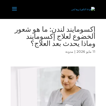
إكسومايند لندن: ما هو شعور
الخضوع لعلاج إكسومايند
وماذا يحدث بعد العلاج؟
11 مايو 2026
|
مدونة