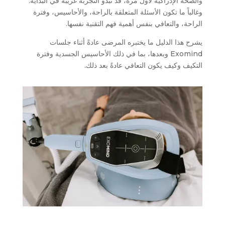
والصحة الإدراكية لأول مرة، قد تبدو التجربة غريبة في البداية.
وغالباً ما تكون الأسئلة المتعلقة بالراحة، والأحاسيس، وفترة
الراحة، والتعافي بنفس أهمية فهم التقنية نفسها.
يشرح هذا الدليل ما يختبره المرضى عادةً أثناء جلسات
Exomind وبعدها، بما في ذلك الأحاسيس الجسدية وفترة
التكيف وكيف يكون التعافي عادةً بعد ذلك.