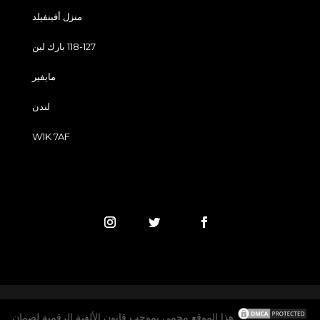
منزل أفينفيلد
118-127 بارك لين
مايفير
لندن
W1K 7AF
هذا الموقع محمي بموجب قانون الألفية الرقمية لضمان