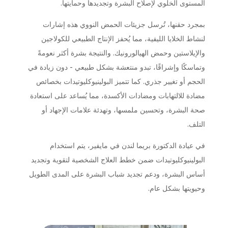
المستوى الخلوي لإصلاح البشرة وتجديدها وحمايتها.
بمجرد حقنها، تُرسل جزيئات الحمض النووي هذه إشارات
لنشاط الخلايا الليفية، مما يُحفز الإنتاج الطبيعي للكولاجين
والإيلاستين وحمض الهيالورونيك. والنتيجة بشرة أكثر نعومةً
وتماسكًا وإشراقًا، تبدو منتعشة بشكل طبيعي - دون زيادة في
الحجم أو تغيير جذري. كما تتميز البولينيوكليوتيدات بخصائص
مضادة للالتهابات ومضادات الأكسدة، مما يُساعد على استعادة
صحة البشرة، وتحسين ملمسها، وتهدئة علامات الإجهاد أو
التلف.
في عيادة الدكتورة بريما لندن في مايفير، يتم استخدام
البولينيوكليوتيدات ضمن خطط العلاج الشخصية لتقوية وتجديد
أساس البشرة، ودعم تجديد شباب البشرة على المدى الطويل
وحيويتها بشكل عام.