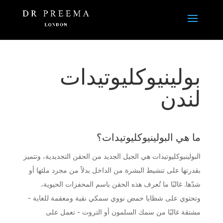
بولينيوكليوتيدات
لندن
ما هي البولينيوكليوتيدات؟
البولينيوكليوتيدات هي الجيل الجديد من الحقن التجديدية، وتتميز
بقدرتها على تنشيط البشرة من الداخل بدلاً من مجرد ملئها أو
شدّها. غالبًا ما تُعرف هذه الحقن باسم المحفزات الحيوية،
وتحتوي على شظايا حمض نووي سمكي نقية ومعقمة للغاية -
مشتقة غالبًا من سمك السلمون أو التروت - تعمل على