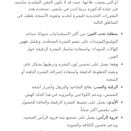
أو التي يصعب علاجها، حيث قد لا تكون الحقن التقليدية مناسبة.
في عيادة الدكتورة بريما لندن في مايفير، نستخدم هذه
المعززات التجديدية للبشرة لتجديد وتقوية الأنسجة بلطف في
المناطق التالية:
منطقة تحت العين:
من أكثر الاستخدامات شيوعًا. تساعد
البولينيوكليوتيدات على تنعيم البشرة المتجعّدة، وتقليل ظهور
الهالات السوداء، واستعادة تماسك البشرة الرقيقة حول
العين.
وجه:
يعمل على تحسين لون البشرة وترطيبها بشكل عام،
وتنقية الخطوط الدقيقة واستعادة إشراقة البشرة الباهتة أو
المتعبة.
الرقبة والصدر:
يعالج التجاعيد والترهل وأضرار أشعة
الشمس، ويدعم الكولاجين والمرونة في هذا الجلد الهش.
الأيدي:
يعمل على تنشيط البشرة الرقيقة والجافة للحصول
على ملمس أكثر شباباً.
فروة الرأس:
يعمل على تشجيع بيئة فروة الرأس الصحية،
ويدعم تحسين الكثافة والحيوية.