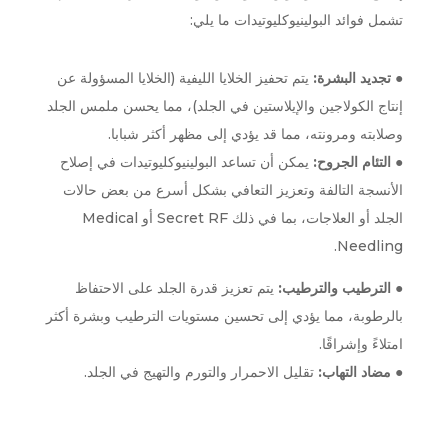
تشمل فوائد البولينيوكليوتيدات ما يلي:
●
تجديد البشرة:
يتم تحفيز الخلايا الليفية (الخلايا المسؤولة عن
إنتاج الكولاجين والإيلاستين في الجلد)، مما يحسن ملمس الجلد
وصلابته ومرونته، مما قد يؤدي إلى مظهر أكثر شبابا.
●
التئام الجروح:
يمكن أن تساعد البولينيوكليوتيدات في إصلاح
الأنسجة التالفة وتعزيز التعافي بشكل أسرع من بعض حالات
الجلد أو العلاجات، بما في ذلك Secret RF أو Medical
Needling.
●
الترطيب والترطيب:
يتم تعزيز قدرة الجلد على الاحتفاظ
بالرطوبة، مما يؤدي إلى تحسين مستويات الترطيب وبشرة أكثر
امتلاءً وإشراقًا.
●
مضاد التهاب:
تقليل الاحمرار والتورم والتهيج في الجلد.