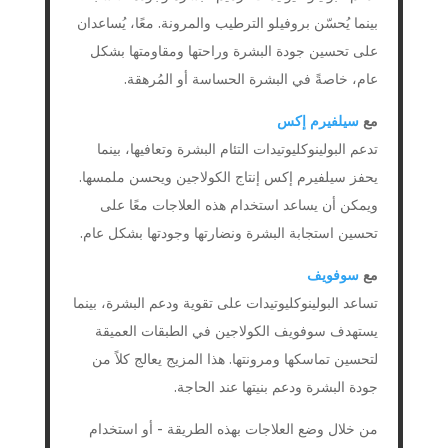
بينما يُحسّن بروفيلو الترطيب والمرونة. معًا، يُساعدان
على تحسين جودة البشرة وراحتها ومقاومتها بشكل
عام، خاصةً في البشرة الحساسة أو المُرهقة.
مع
سيلفيرم إكس
تدعم البولينوكليوتيدات التئام البشرة وتعافيها، بينما
يحفز سيلفيرم إكس إنتاج الكولاجين ويحسن ملمسها.
ويمكن أن يساعد استخدام هذه العلاجات معًا على
تحسين استجابة البشرة ونضارتها وجودتها بشكل عام.
مع
سوفويف
تساعد البولينوكليوتيدات على تقوية ودعم البشرة، بينما
يستهدف سوفويف الكولاجين في الطبقات العميقة
لتحسين تماسكها ومرونتها. هذا المزيج يعالج كلاً من
جودة البشرة ودعم بنيتها عند الحاجة.
من خلال وضع العلاجات بهذه الطريقة - أو استخدام