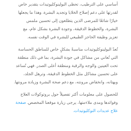
أساسي على الترطيب، تحظى البولينوكليوتيدات بتقدير خاص
لقدرتها على دعم إصلاح الخلايا وتجديد البشرة. وهذا ما يجعلها
خيارًا شائعًا للمرضى الذين يتطلعون إلى تحسين ملمس
البشرة، والخطوط الدقيقة، وجودة البشرة بشكل عام، مع
تعزيز وظيفة الحاجز الطبيعي للبشرة في الوقت نفسه.
تُعدّ البولينوكليوتيدات مناسبةً بشكلٍ خاص للمناطق الحساسة
التي تُعاني من مشاكل في جودة البشرة، بما في ذلك منطقة
تحت العينين والوجه والرقبة ومنطقة أعلى الصدر. فهي تُساعد
على تحسين مشاكل مثل الخطوط الدقيقة، وترهل الجلد،
وبهتانه، وانخفاض مرونته، مع دعم صحة البشرة وزيادة مرونتها.
للحصول على معلومات أكثر تفصيلاً حول بروتوكولات العلاج
وفوائدها ومدى ملاءمتها، يرجى زيارة موقعنا المخصص.
صفحة
علاج عديدات النوكليوتيدات.