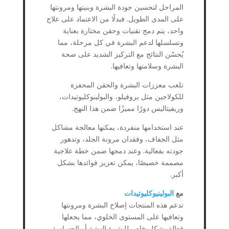
المراحل لتحسين جودة البشرة وبنيتها ومرونتها
على المدى الطويل. فبدلًا من الاعتماد على علاج
واحد، يتم دمج تقنيات وحقن مختارة بعناية
وتسلسلها لدعم البشرة في كل مرحلة، مما
يُحسّن النتائج مع التركيز الشديد على صحة
البشرة وسلامتها وتعافيها.
تلعب معززات البشرة والحقن المحفزة
للكولاجين مثل بروفيلو، والبولينوكليوتيدات،
وريفيتاليس دورًا مميزًا ضمن هذا النهج.
عند استخدامها منفردة، يمكنها معالجة مشاكل
مثل الجفاف، وفقدان مرونة الجلد، وتدهور
جودته بفعالية. وعند دمجها ضمن خطة علاجية
مصممة خصيصًا، يمكن تعزيز فوائدها بشكل
أكبر.
مع
البولينيوكليوتيدات
تدعم هذه المنتجات إصلاح البشرة ومرونتها
وتعافيها على المستوى الخلوي، مما يجعلها
فعالة بشكل خاص للبشرة الهشة أو الحساسة