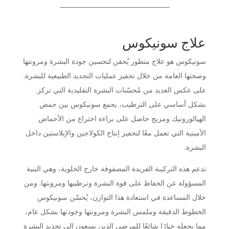
علاج سونيكوس
سونيكوس هو علاج متطور يُحقن لتحسين جودة البشرة ومرونتها
وصحتها العامة من خلال تحفيز عمليات التجديد الطبيعية للبشرة.
على عكس العديد من مُحسّنات البشرة التقليدية التي تركز
بشكل أساسي على الترطيب، يجمع سونيكوس بين حمض
الهيالورونيك ومزيج حاصل على براءة اختراع من الأحماض
الأمينية التي تعمل معًا لتحفيز إنتاج الكولاجين والإيلاستين داخل
البشرة.
تدعم هذه التركيبة الفريدة المصفوفة خارج الخلوية، وهي البنية
المسؤولة عن الحفاظ على قوة البشرة وترطيبها ومرونتها. ومن
خلال المساعدة في استعادة هذا التوازن، يُحسّن سونيكوس
الخطوط الدقيقة وملمس البشرة ومرونتها وجودتها بشكل عام،
مما يجعله خيارًا شائعًا للمرضى الذين يسعون إلى تجديد البشرة