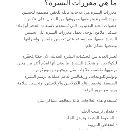
ما هي معززات البشرة؟
معززات البشرة هي علاجات قابلة للحقن مصممة لتحسين
جودة البشرة وترطيبها ومرونتها من الداخل. على عكس
حشوات الجلد التقليدية، التي تُستخدم لاستعادة الحجم أو إعادة
تشكيل ملامح الوجه، تعمل معززات البشرة على تحسين
البشرة نفسها، مما يساعد على تحسين ملمسها وإشراقها
وصحتها بشكل عام.
تُعتبر العديد من مُحسّنات البشرة الحديثة الآن حقنًا مُحفّزة
للكولاجين أو مُجدّدة للبشرة، ما يعني أنها تُقدّم أكثر من مجرد
ترطيبها. صُمّمت علاجات مثل بروفيلو، وسونيكوس،
وبولينوكليوتيدات، وريفتاليس لدعم عمليات ترميم البشرة
الطبيعية، وتحفيز إنتاج الكولاجين والإيلاستين، وتحسين سلامة
بنيتها مع مرور الوقت.
تُستخدم هذه العلاجات عادةً لمعالجة مشاكل مثل:
• فقدان ترطيب الجلد
• الخطوط الدقيقة وترهل الجلد
• انخفاض المرونة