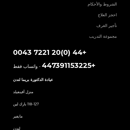
الشروط والأحكام
احجز العلاج
تأجير الغرف
مجموعة التدريب
+44 (0)20 7221 0043
+447391153225
- واتساب فقط
عيادة الدكتورة بريما لندن
منزل أفينفيلد
118-127 بارك لين
مايفير
لندن