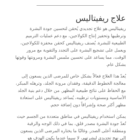
علاج ريفيتاليس
ريفيتاليس هو علاج تجديدي يُحقن لتحسين جودة البشرة
وترطيبها وتحفيز إنتاج الكولاجين، مع دعم عمليات الترميم
الطبيعية للبشرة. يُصنف ريفيتاليس كحقن محفزة للكولاجين،
ويعمل على تشجيع البشرة على التجدد والتقوية مع مرور
الوقت، مما يساعد على تحسين ملمس البشرة ومرونتها وقوتها
بشكل عام.
يُعدّ هذا العلاج فعالاً بشكل خاص للمرضى الذين يسعون إلى
معالجة الخطوط الدقيقة، وفقدان مرونة الجلد، وترهله المبكر،
مع الحفاظ على نتائج طبيعية المظهر. من خلال دعم بنية الجلد
الأساسية ومستويات ترطيبه، يُساعد ريفيتاليس على استعادة
مظهر أكثر صحة وإشراقاً دون إضافة حجم.
يمكن استخدام ريفيتاليس في مناطق متعددة من الجسم حيث
تُعدّ جودة البشرة مصدر قلق، بما في ذلك الوجه والرقبة
ومنطقة أعلى الصدر. وغالبًا ما يختاره المرضى الذين يسعون
إلى نهج تجديدي لبشرتهم، لا سيما عندما يكون الهدف هو