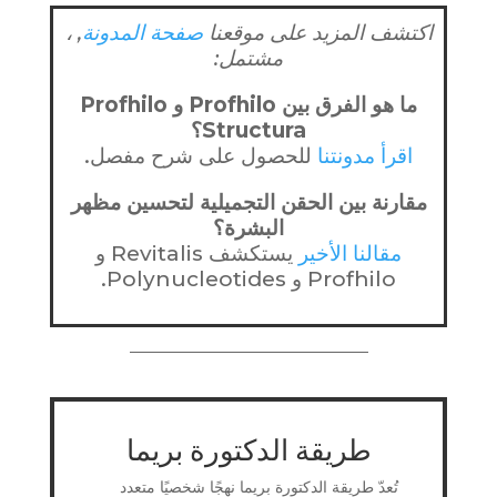
اكتشف المزيد على موقعنا
صفحة المدونة
, ،
مشتمل:
ما هو الفرق بين Profhilo و Profhilo
Structura؟
اقرأ مدونتنا
للحصول على شرح مفصل.
مقارنة بين الحقن التجميلية لتحسين مظهر
البشرة؟
مقالنا الأخير
يستكشف Revitalis و
Profhilo و Polynucleotides.
طريقة الدكتورة بريما
تُعدّ طريقة الدكتورة بريما نهجًا شخصيًا متعدد