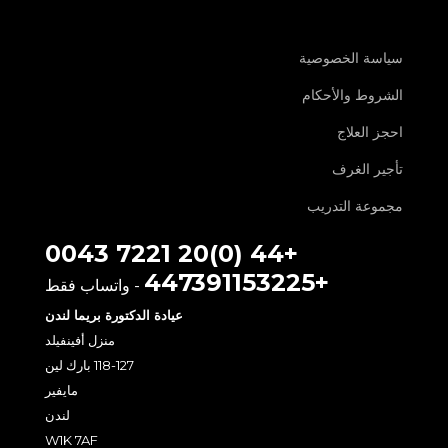
سياسة الخصوصية
الشروط والأحكام
احجز العلاج
تأجير الغرف
مجموعة التدريب
+44 (0)20 7221 0043
+447391153225
- واتساب فقط
عيادة الدكتورة بريما لندن
منزل أفينفيلد
118-127 بارك لين
مايفير
لندن
W1K 7AF