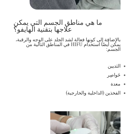
ما هي مناطق الجسم التي يمكن
علاجها بتقنية الهايفو؟
بالإضافة إلى كونها فعالة لشد الجلد على الوجه والرقبة،
يمكن أيضًا استخدام HIFU في المناطق التالية من
الجسم:
الثديين
خَواصِر
معدة
الفخذين (الداخلية والخارجية)