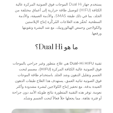
يستخدم جهاز Dual Hi الموجات فوق الصوتية المركزة عالية
الكثافة (HIFU) لتوصيل طاقة حرارية إلى أعماق مختلفة من
الجلد، بما في ذلك طبقة SMAS، والأدمة العميقة، والأدمة
السطحية. تُحفّز هذه العلاجات المُركّزة إنتاج الإيلاستين
والكولاجين وحمض الهيالورونيك، مع شد البشرة وتقويتها
ورفعها.
ما هو Dual Hi؟
تقنية Dual-Hi HIFU هي علاج متطور وغير جراحي بالموجات
فوق الصوتية عالية الكثافة المركزة (HIFU)، مصمم لنحت
الجسم وتقليل الدهون وشد الجلد. باستخدام طاقة الموجات
فوق الصوتية ثنائية العمق، يستهدف هذا العلاج طبقات الدهون
العنيدة بدقة، مع تحفيز إنتاج الكولاجين لبشرة مشدودة وأكثر
نعومة. توفر هذه التقنية المتطورة نتائج طويلة الأمد دون جراحة
أو فترة نقاهة، مما يجعلها حلاً فعالاً لنحت الجسم وشدّه.