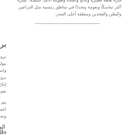
أكثر تماسكًا ونعومة وتجددًا في مناطق رئيسية مثل الذراعين
والبطن والفخذين ومنطقة أعلى الصدر.
بر
بروف
بيول
واست
بروف
إنتا
نعوم
يتم 
اعتم
وتجع
lo: