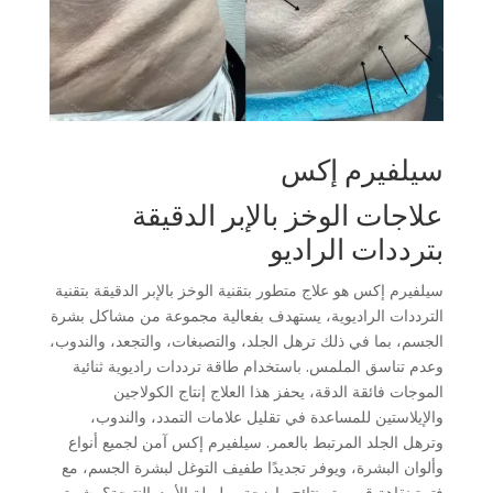
سيلفيرم إكس
علاجات الوخز بالإبر الدقيقة
بترددات الراديو
سيلفيرم إكس هو علاج متطور بتقنية الوخز بالإبر الدقيقة بتقنية
الترددات الراديوية، يستهدف بفعالية مجموعة من مشاكل بشرة
الجسم، بما في ذلك ترهل الجلد، والتصبغات، والتجعد، والندوب،
وعدم تناسق الملمس. باستخدام طاقة ترددات راديوية ثنائية
الموجات فائقة الدقة، يحفز هذا العلاج إنتاج الكولاجين
والإيلاستين للمساعدة في تقليل علامات التمدد، والندوب،
وترهل الجلد المرتبط بالعمر. سيلفيرم إكس آمن لجميع أنواع
وألوان البشرة، ويوفر تجديدًا طفيف التوغل لبشرة الجسم، مع
فترة نقاهة قصيرة ونتائج واضحة وطويلة الأمد. النتيجة؟ بشرة