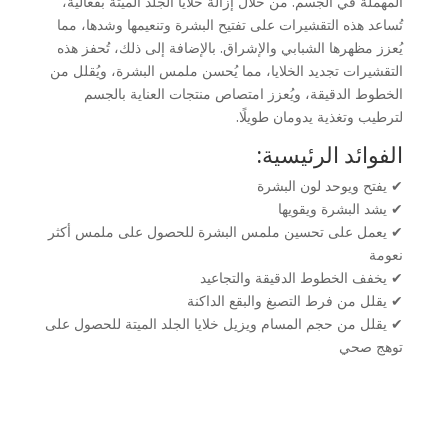
المهملة في الجسم. من خلال إزالة خلايا الجلد الميتة بفعالية،
تُساعد هذه التقشيرات على تفتيح البشرة وتنعيمها وشدها، مما
يُعزز مظهرها الشبابي والإشراق. بالإضافة إلى ذلك، تُحفز هذه
التقشيرات تجديد الخلايا، مما يُحسن ملمس البشرة، ويُقلل من
الخطوط الدقيقة، ويُعزز امتصاص منتجات العناية بالجسم
لترطيب وتغذية يدومان طويلًا.
الفوائد الرئيسية:
✔ يفتح ويوحد لون البشرة
✔ يشد البشرة ويقويها
✔ يعمل على تحسين ملمس البشرة للحصول على ملمس أكثر
نعومة
✔ يخفف الخطوط الدقيقة والتجاعيد
✔ يقلل من فرط التصبغ والبقع الداكنة
✔ يقلل من حجم المسام ويزيل خلايا الجلد الميتة للحصول على
توهج صحي