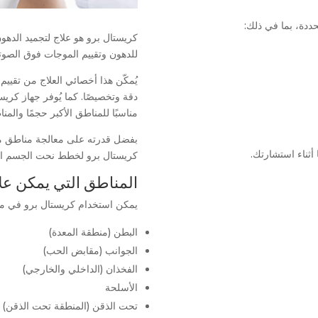
ددة، بما في ذلك:
كريستال برو هو علاج لتجميد الدهون
للدهون وتقييم الموجات فوق الصوتي
يُمكّن هذا أخصائي العلاج من تقييم س
دقة وتخصيصًا. كما يُوفر جهاز كري
مناسبًا للمناطق الأكبر حجمًا والمناط
بفضل قدرته على معالجة مناطق متعد
أثناء استشارتك.
كريستال برو لخطط نحت الجسم الأك
المناطق التي يمكن عل
يمكن استخدام كريستال برو في مجم
البطن (منطقة المعدة)
الجوانب (مقابض الحب)
الفخذان (الداخلي والخارجي)
الأسلحة
تحت الذقن (المنطقة تحت الذقن)