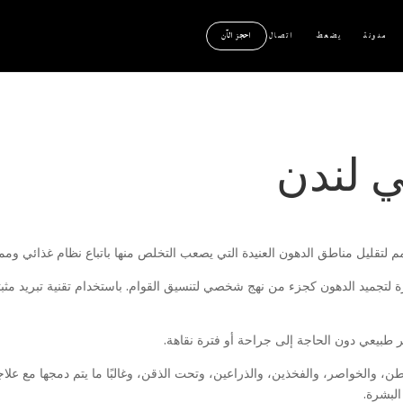
مدونة
يضعط
اتصال
احجز الآن
ي لندن
م لتقليل مناطق الدهون العنيدة التي يصعب التخلص منها باتباع نظام غذائي وم
 لتجميد الدهون كجزء من نهج شخصي لتنسيق القوام. باستخدام تقنية تبريد مثبتة 
ر طبيعي دون الحاجة إلى جراحة أو فترة نقاهة.
ن، والخواصر، والفخذين، والذراعين، وتحت الذقن، وغالبًا ما يتم دمجها مع علا
البشرة.