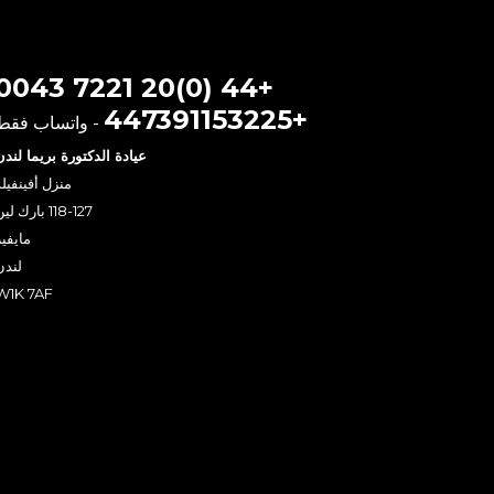
+44 (0)20 7221 0043
+447391153225
- واتساب فقط
عيادة الدكتورة بريما لندن
منزل أفينفيل
118-127 بارك لين
مايفير
لندن
W1K 7AF