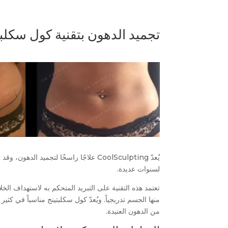
تجميد الدهون بتقنية كول سكلبت
يُعدّ CoolSculpting علاجًا راسخًا لتجميد ا
لسنوات عديدة.
تعتمد هذه التقنية على التبريد المتحكم به لاستهداف الخلا
منها الجسم تدريجياً. ويُعدّ كول سكلبتينج مناسباً في كثي
من الدهون العنيدة.