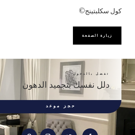
كول سكلبتينج©
زيارة الصفحة
تفضل بالدخول
دلل نفسك بتجميد الدهون
حجز موعد