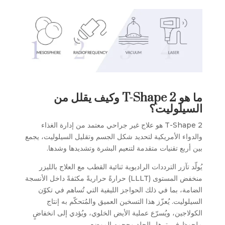
ما هو T-Shape 2 وكيف يقلل من
السيلوليت؟
T-Shape 2 هو علاج غير جراحي معتمد من إدارة الغذاء
والدواء الأمريكية لتحديد شكل الجسم وتقليل السيلوليت، يجمع
بين أربع تقنيات متقدمة لتنعيم البشرة وتشديدها وشدها.
يُولّد تآزر الترددات الراديوية ثنائية القطب مع العلاج بالليزر
منخفض المستوى (LLLT) حرارةً حراريةً مكثفةً داخل الأنسجة
الضامة، بما في ذلك الحواجز الليفية التي تُساهم في تكوّن
السيلوليت. يُعزّز هذا التسخين العميق والمُتحكّم به إنتاج
الكولاجين، ويُسرّع عملية الأيض الخلوي، ويُؤدي إلى انخفاضٍ
ملحوظٍ في ترهل الجلد وحجمه الموضعي.