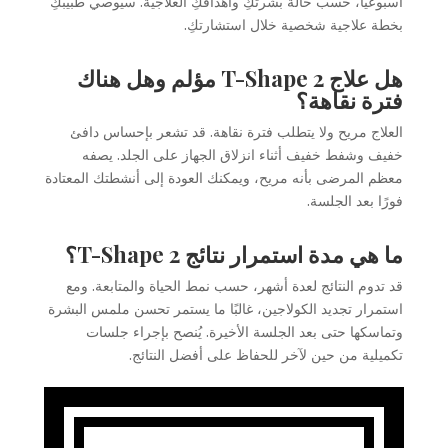
أسبوعيًا، حسب حالة بشرتكِ وأهدافكِ العلاجية. سيوصي طبيبكِ
بخطة علاجية شخصية خلال استشارتكِ.
هل علاج T-Shape 2 مؤلم وهل هناك
فترة نقاهة؟
العلاج مريح ولا يتطلب فترة نقاهة. قد تشعر بإحساس دافئ
خفيف وشفط خفيف أثناء انزلاق الجهاز على الجلد. يصفه
معظم المرضى بأنه مريح، ويمكنك العودة إلى أنشطتك المعتادة
فورًا بعد الجلسة.
ما هي مدة استمرار نتائج T-Shape 2؟
قد تدوم النتائج لعدة أشهر، حسب نمط الحياة والمتابعة. ومع
استمرار تجديد الكولاجين، غالبًا ما يستمر تحسن ملمس البشرة
وتماسكها حتى بعد الجلسة الأخيرة. يُنصح بإجراء جلسات
تكميلية من حين لآخر للحفاظ على أفضل النتائج.