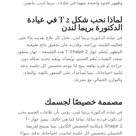
وظهور فجوة واضحة بينهما في عيادة د. بريما لندن، مايفير.
لماذا نحب شكل T 2 في عيادة
الدكتورة بريما لندن
في عيادة الدكتورة بريما لندن، نختار كل علاج نقدمه بناءً على
فعاليته المُثبتة، وراحته، وقدرته على تحقيق نتائج طبيعية
المظهر. يُجسّد جهاز T-Shape 2 هذه الفلسفة - جهاز متطور
متعدد التقنيات يُنعّم الجسم، ويُشدّه، ويُعيد تحديد شكله دون
جراحة أو فترة نقاهة. يتيح لنا تنوعه تخصيص كل جلسة بدقة
لتلبية احتياجاتك، مما يُساعدك على الشعور بالثقة، والنقاء،
والتوازن الجمالي مع بشرتك.
مصممة خصيصًا لجسمك
في عيادة الدكتورة بريما لندن، نؤمن بأن علاجات الجسم يجب
أن تكون فردية تمامًا، تمامًا كما هي حالتك. يتميز جهاز T-
Shape 2 بإمكانية التخصيص الكامل، مما يسمح لفريقنا
التجميلي بتخصيص كل جلسة لتناسب احتياجاتك بدقة، سواءً