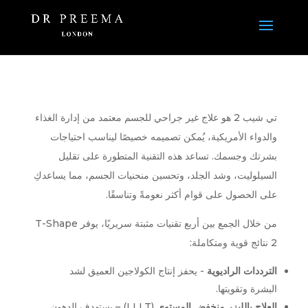
تي شيب 2 هو علاج غير جراحي للجسم معتمد من إدارة الغذاء
والدواء الأمريكية، يُمكن تصميمه خصيصًا ليناسب احتياجات
بشرتك وجسمك. تساعد هذه التقنية المتطورة على تقليل
السيلوليت، وشد الجلد، وتحسين منحنيات الجسم، مما يساعدكِ
على الحصول على قوام أكثر نعومةً وتناسقًا.
من خلال الجمع بين أربع تقنيات مثبتة سريريًا، يوفر T-Shape
2 نتائج قوية ومتكاملة:
الترددات الراديوية
- يحفز إنتاج الكولاجين العميق لشد
البشرة وتقويتها.
العلاج بالليزر منخفض المستوى
(LLLT) – يستهدف الدهون