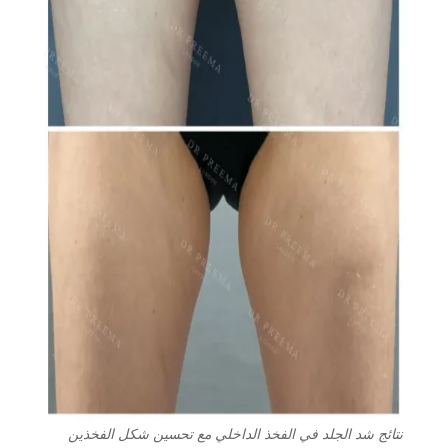
نتائج شد الجلد في الفخذ الداخلي مع تحسين شكل الفخذين