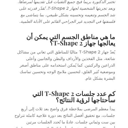
تختبر الدكتورة بريما فيج جميع التقنيات قبل تقديمها لمرضاها.
وبعد تجربتها الشخصية لجهاز T-Shape 2، تُقدّر قدرته على
شد الجسم وتنعيمه وتحسينه بشكل طبيعي، بما يتماشى مع
فلسفتها في التجديد غير الجراحي القائم على الأدلة العلمية.
ما هي مناطق الجسم التي يمكن أن
يعالجها جهاز T-Shape 2؟
يُعدّ جهاز T-Shape 2 مثاليًا للمناطق التي تعاني من مشاكل
شائعة، مثل الفخذين والأرداف والبطن والجانبين وأعلى
الذراعين والركبتين. كما يُمكن استخدامه على مناطق أصغر
وموضعية تُثير القلق، لتحسين ملامح الوجه وتحسين تماسك
البشرة بشكل عام.
كم عدد جلسات T-Shape 2 التي
سأحتاجها لرؤية النتائج؟
يبدأ معظم المرضى بملاحظة فرق واضح بعد ثلاث إلى أربع
جلسات، مع تحقيق أفضل النتائج بعد دورة علاجية كاملة تتراوح
بين ست وثماني جلسات. عادةً ما تُحدد الجلسات مرتين