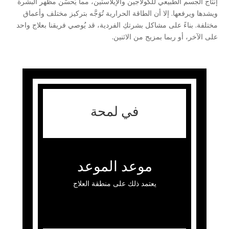
إنتاج الجسم الطبيعي للكولاجين والإيلاستين، مما يُحسّن مظهر البشرة
ويشدها ويرفعها. إلا أن الطاقة الحرارية تُوَجَّه بتركيز مختلف وأعماق
مختلفة. بناءً على مشاكل بشرتكِ الفردية، قد يُوصي فريقنا بعلاج واحد
على الآخر، أو ربما بمزيج من الاثنين.
في لمحة
موعد الموعد
يعتمد ذلك على منطقة العلاج