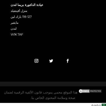
عيادة الدكتورة بريما لندن
منزل أفينفيلد
118-127 بارك لين
مايفير
لندن
W1K 7AF
هذا الموقع محمي بموجب قانون الألفية الرقمية لضمان
صحة وسلامة المحتوى الخاص بنا.
Arabic