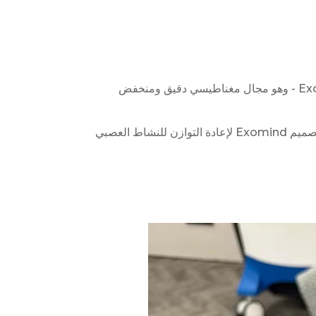
Exomind هو شكل من أشكال الجيل التالي من التحفيز المغناطيسي عبر الجمجمة (TMS) والذي يستخدم تقنية ExoTMS - وهو مجال مغناطيسي دقيق ومنخفض
على عكس التحفيز المغناطيسي عبر الجمجمة التقليدي، والذي تم تطويره في المقام الأول لعلاج الاكتئاب السريري، تم تصميم Exomind لإعادة التوازن للنشاط العصبي