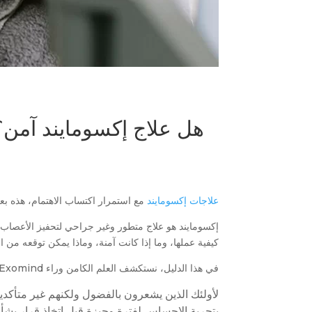
هل علاج إكسومايند آمن؟
علاجات إكسومايند
مع استمرار اكتساب الاهتمام، هذه بعض
إكسومايند هو علاج متطور وغير جراحي لتحفيز الأعصاب، م
كيفية عملها، وما إذا كانت آمنة، وماذا يمكن توقعه من ال
في هذا الدليل، نستكشف العلم الكامن وراء Exomind، وكيف يعمل العلاج، ومن قد يكون مناسبًا له، وما الذي يختبره المرضى عادةً أثناء الجلسة.
لأولئك الذين يشعرون بالفضول ولكنهم غير متأكدي
بتجربة الإحساس لفترة وجيزة قبل اتخاذ قرار بشأن 