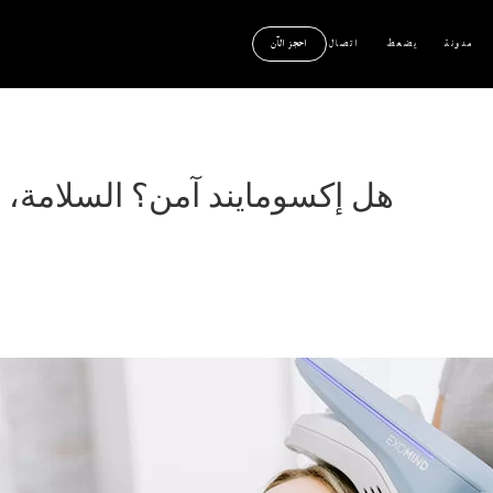
مدونة
يضعط
اتصال
احجز الآن
هل إكسومايند آمن؟ السلامة، و