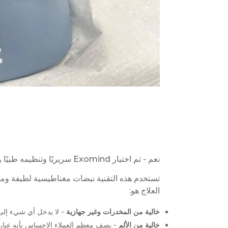
نعم - تم اختبار Exomind سريريًا وتنظيمه طبيًا وغير جراحي، وتم التحقق من سلامته من خلال دراسات مكثفة أجرتها BTL Aesthetics.
تستخدم هذه التقنية نبضات مغناطيسية لطيفة وموج
العلاج هو:
خالية من المخدرات وغير جهازية
- لا يدخل أي شيء إلى
خالية من الألم
- يصف معظم العملاء الإحساس بأنه عبارة