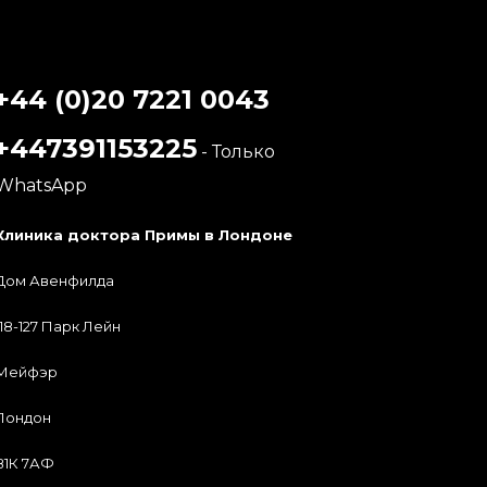
+44 (0)20 7221 0043
+447391153225
- Только
WhatsApp
Клиника доктора Примы в Лондоне
Дом Авенфилда
118-127 Парк Лейн
Мейфэр
Лондон
В1К 7АФ