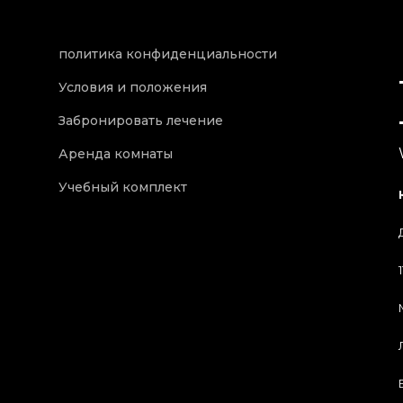
I have recently started a ‘skin
journey’ with Myriam at the
политика конфиденциальности
clinic - she is soooo
knowledgeable and truly
Условия и положения
wonderful at making vast
Забронировать лечение
improvements.
Аренда комнаты
Учебный комплект