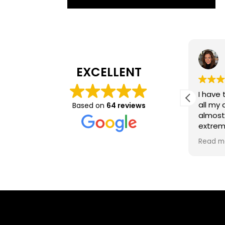
Rohini Bhalla - Gill
EXCELLENT
Dr Preema and her team are
I have
genuinely the best there is or
all my
Based on
64 reviews
can be. Nothing is ever too
almost 
much trouble and Dr Preema
extreme
is an artist...never ever a drop
knowle
Read more
Read m
out of symmetry.
to date
treatm
the field. She is also
specia