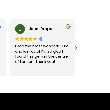
Jenni Draper
Nave
I had the most wonderful Fire
Lovely experie
and Ice facial. I’m so glad I
my 4th sessio
found this gem in the centre
moment and J
of London! Thank you!
been amazing
I
already see th
Read more
my hair growt
t
10 service fro