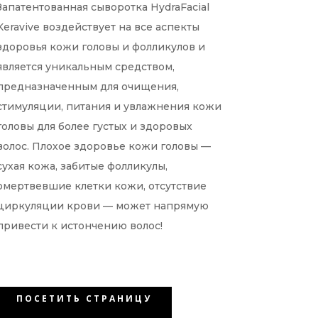
Запатентованная сыворотка HydraFacial
Keravive воздействует на все аспекты
здоровья кожи головы и фолликулов и
является уникальным средством,
предназначенным для очищения,
стимуляции, питания и увлажнения кожи
головы для более густых и здоровых
волос. Плохое здоровье кожи головы —
сухая кожа, забитые фолликулы,
омертвевшие клетки кожи, отсутствие
циркуляции крови — может напрямую
привести к истончению волос!
ПОСЕТИТЬ СТРАНИЦУ