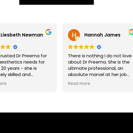
Liesbeth Newman
Hannah James
 trusted Dr Preema for
There is nothing I do not love
 aesthetics needs for
about Dr Preema. She is the
20 years - she is
ultimate professional, an
ly skilled and
absolute marvel at her job
dgeable, and stays up
and a truly gorgeous person. 
ore
Read more
 with all new
trust her implicitly to do my
ents and techniques in
treatments and love the fac
 a very
she will not do them if she
l person!
does not think they are
necessary. The staff who
work alongside her are
wonderful too. I have nothing
but praise!