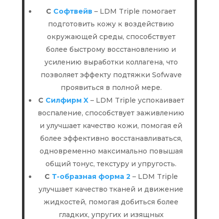
С
Софтвейв
– LDM Triple помогает
подготовить кожу к воздействию
окружающей среды, способствует
более быстрому восстановлению и
усилению выработки коллагена, что
позволяет эффекту подтяжки Sofwave
проявиться в полной мере.
С
Силфирм X
– LDM Triple успокаивает
воспаление, способствует заживлению
и улучшает качество кожи, помогая ей
более эффективно восстанавливаться,
одновременно максимально повышая
общий тонус, текстуру и упругость.
С
Т-образная форма 2
– LDM Triple
улучшает качество тканей и движение
жидкостей, помогая добиться более
гладких, упругих и изящных