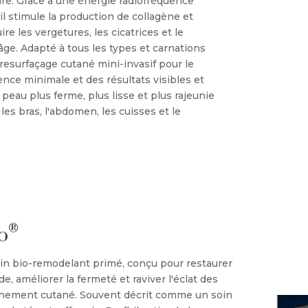
ture. Grâce à une énergie radiofréquence
il stimule la production de collagène et
ire les vergetures, les cicatrices et le
âge. Adapté à tous les types et carnations
 resurfaçage cutané mini-invasif pour le
nce minimale et des résultats visibles et
 peau plus ferme, plus lisse et plus rajeunie
es bras, l'abdomen, les cuisses et le
®
o
oin bio-remodelant primé, conçu pour restaurer
, améliorer la fermeté et raviver l'éclat des
chement cutané. Souvent décrit comme un soin