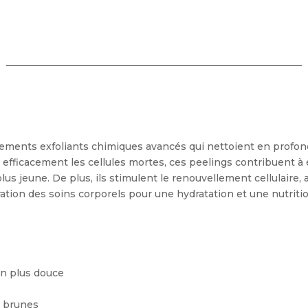
itements exfoliants chimiques avancés qui nettoient en profo
 efficacement les cellules mortes, ces peelings contribuent à écla
s jeune. De plus, ils stimulent le renouvellement cellulaire, a
tration des soins corporels pour une hydratation et une nutriti
on plus douce
s brunes