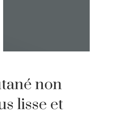
utané non
s lisse et