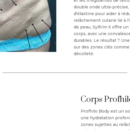
et les irrégularités de tex
double onde ultra-précise, 
d'élastine pour aider à rédu
relâchement cutané lié à l'
de peau, Sylfirm X offre un
corps, avec une convalesce
durables. Le résultat ? Une
sur des zones clés comme l
décolleté.
Corps Profhil
Profhilo Body est un s
une hydratation profonde
zones sujettes au relâ