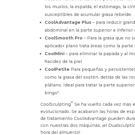
los muslos, la espalda, el estómago, la cin
susceptibles de acumular grasa rebelde.
CoolAdvantage Plus
– para reducir gran
abdominal en la parte superior e inferio
CoolSmooth Pro
– Para la grasa que no s
aplicador plano trata áreas como la parte
CoolMini
– para eliminar la papada y al m
flacidez de la piel
CoolPetite
Para pequeñas y persistentes
como la grasa del sostén, detrás de las rodi
plátano. Ideal para tratar la parte superior
bingo".
®
CoolSculpting
Se ha vuelto cada vez más e
evolucionado. Se acabaron las horas de esper
de tratamiento CoolAdvantage pueden durar
con nuestras dos máquinas, ¡el Dualsculpti
hora del almuerzo!