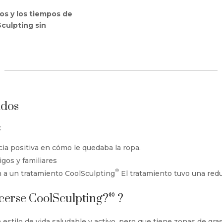
os y los tiempos de
culpting sin
ados
:
ia positiva en cómo le quedaba la ropa.
gos y familiares
®
 a un tratamiento CoolSculpting
El tratamiento tuvo una redu
®
cerse CoolSculpting?
?
n estilo de vida saludable y activo, pero que tiene zonas de gra