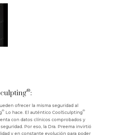
®
culpting
:
ueden ofrecer la misma seguridad al
®
®
g
Lo hace. El auténtico CoolSculpting
uenta con datos clínicos comprobados y
seguridad. Por eso, la Dra. Preema invirtió
lidad y en constante evolución para poder