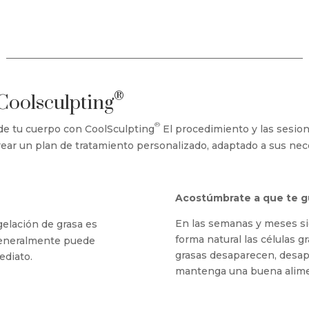
®
Coolsculpting
®
 de tu cuerpo con CoolSculpting
El procedimiento y las sesio
crear un plan de tratamiento personalizado, adaptado a sus nec
Acostúmbrate a que te g
En las semanas y meses si
elación de grasa es
forma natural las células g
generalmente puede
grasas desaparecen, desap
ediato.
mantenga una buena alimen