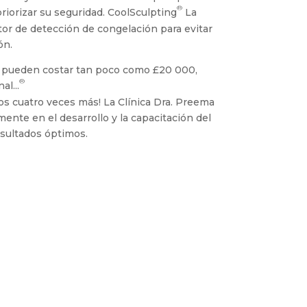
®
riorizar su seguridad. CoolSculpting
La
or de detección de congelación para evitar
ón.
 pueden costar tan poco como £20 000,
®
al...
s cuatro veces más! La Clínica Dra. Preema
ente en el desarrollo y la capacitación del
esultados óptimos.