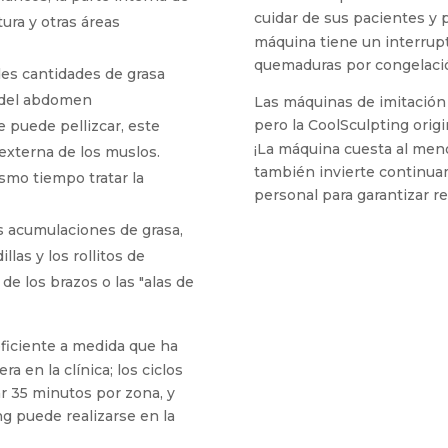
cuidar de sus pacientes y p
tura y otras áreas
máquina tiene un interrupt
quemaduras por congelaci
des cantidades de grasa
r del abdomen
Las máquinas de imitación
pero la CoolSculpting origin
e puede pellizcar, este
¡La máquina cuesta al meno
 externa de los muslos.
también invierte continuam
ismo tiempo tratar la
personal para garantizar r
 acumulaciones de grasa,
llas y los rollitos de
 de los brazos o las "alas de
ficiente a medida que ha
a en la clínica; los ciclos
 35 minutos por zona, y
ng puede realizarse en la