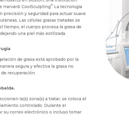
achusetts en Boston, una institución
®
de Harvard. CoolSculpting
La tecnología
 precisión y seguridad para actuar suave
utáneas. Las células grasas tratadas se
el tiempo, el cuerpo procesa la grasa de
 dejando una piel más estilizada.
rugía
elación de grasa está aprobado por la
anera segura y efectiva la grasa no
o de recuperación.
rebelde.
cionen la(s) zona(s) a tratar, se coloca el
riamiento controlado. Durante el
ar su correo electrónico o incluso tomar