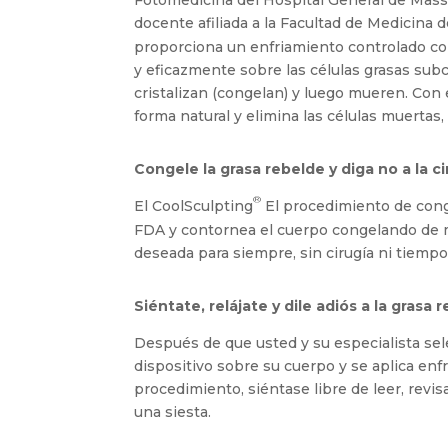
Fotomedicina del Hospital General de Mass
docente afiliada a la Facultad de Medicina 
proporciona un enfriamiento controlado con
y eficazmente sobre las células grasas subc
cristalizan (congelan) y luego mueren. Con 
forma natural y elimina las células muertas,
Congele la grasa rebelde y diga no a la ci
®
El CoolSculpting
El procedimiento de cong
FDA y contornea el cuerpo congelando de m
deseada para siempre, sin cirugía ni tiemp
Siéntate, relájate y dile adiós a la grasa 
Después de que usted y su especialista selec
dispositivo sobre su cuerpo y se aplica enf
procedimiento, siéntase libre de leer, revis
una siesta.