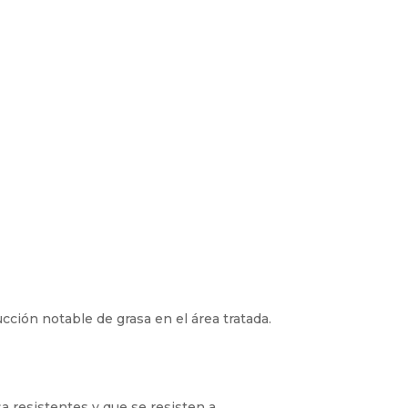
cción notable de grasa en el área tratada.
sa resistentes y que se resisten a