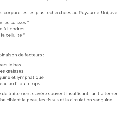
ons corporelles les plus recherchées au Royaume-Uni, ave
r les cuisses ”
te à Londres ”
a cellulite ”
inaison de facteurs :
vers le bas
des graisses
nguine et lymphatique
peau au fil du temps
 de traitement s’avère souvent insuffisant : un traitemen
iblant la peau, les tissus et la circulation sanguine.