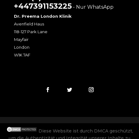
+447391153225
- Nur WhatsApp
Dr. Preema London Klinik
Avenfield Haus
118-127 Park Lane
Mayfair
London
W1K 7AF
Diese Website ist durch DMCA geschützt,
um die Authentizität und Integrität unserer Inhalte zu