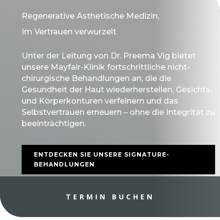
Regenerative Ästhetische Medizin,
Im Vertrauen verwurzelt
Unter der Leitung von Dr. Preema Vig bietet
unsere Mayfair-Klinik fortschrittliche nicht-
chirurgische Behandlungen an, die die
Gesundheit der Haut wiederherstellen, Gesichts-
und Körperkonturen verfeinern und das
Selbstvertrauen erneuern – ohne die Integrität zu
beeinträchtigen.
ENTDECKEN SIE UNSERE SIGNATURE-
BEHANDLUNGEN
TERMIN BUCHEN