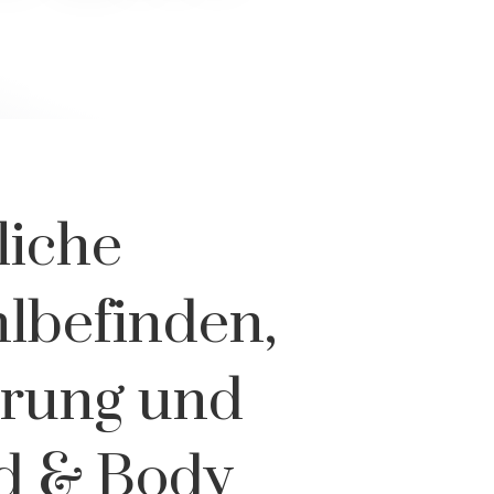
liche
lbefinden,
erung und
nd & Body