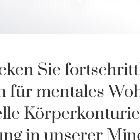
ken Sie fortschritt
n für mentales Woh
elle Körperkonturi
ung in unserer Mi