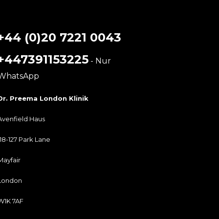
+44 (0)20 7221 0043
+447391153225
- Nur
WhatsApp
Dr. Preema London Klinik
Avenfield Haus
118-127 Park Lane
Mayfair
London
W1K 7AF