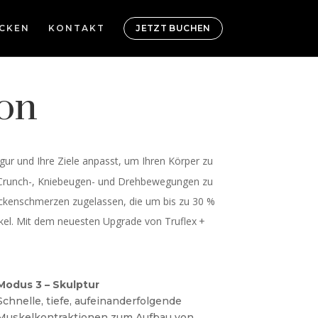
CKEN
KONTAKT
JETZT BUCHEN
on
igur und Ihre Ziele anpasst, um Ihren Körper zu
ve Crunch-, Kniebeugen- und Drehbewegungen zu
Rückenschmerzen zugelassen, die um bis zu 30 %
kel. Mit dem neuesten Upgrade von Truflex
+
Modus 3 – Skulptur
Schnelle, tiefe, aufeinanderfolgende
Muskelkontraktionen zum Aufbau von