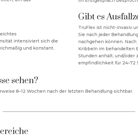
im Erstgespräch besproch
Gibt es Ausfallz
TruFlex ist nicht-invasiv u
leichtes
Sie nach jeder Behandlung
ität intensiviert sich die
nachgehen können. Nach j
leichmäßig und konstant.
Kribbeln im behandelten B
Stunden anhält, und/oder 
empfindlichkeit für 24–72
sse sehen?
erweise 8–12 Wochen nach der letzten Behandlung sichtbar.
Bereiche